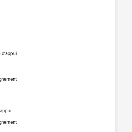
u d’appui
–
agnement
’appui
agnement