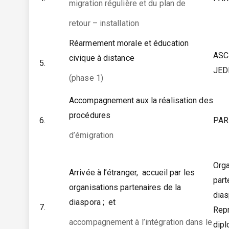
migration régulière et du plan de
retour – installation
Réarmement morale et éducation
AS
civique à distance
5.
JED
(phase 1)
Accompagnement aux la réalisation des
procédures
6.
PAR
d’émigration
Orga
Arrivée à l’étranger, accueil par les
part
organisations partenaires de la
dia
diaspora ; et
7.
Repr
accompagnement à l’intégration dans le
dip