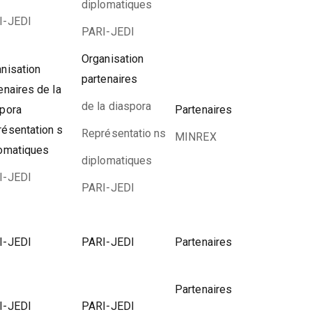
diplomatiques
I-JEDI
PARI-JEDI
Organisation
nisation
partenaires
enaires de la
de la diaspora
spora
Partenaires
ésentation s
Représentatio ns
MINREX
lomatiques
diplomatiques
I-JEDI
PARI-JEDI
I-JEDI
PARI-JEDI
Partenaires
Partenaires
I-JEDI
PARI-JEDI