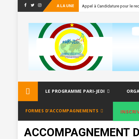
A LA UNE
Appel à Candidature pour le re
Facebook
Twitter
Instagram
Skip
LE PROGRAMME PARI-JEDI
ORGA
to
content
FORMES D’ACCOMPAGNEMENTS
INSCRI
ACCOMPAGNEMENT DU