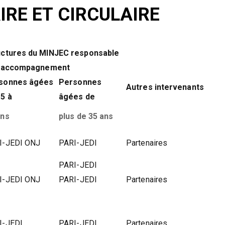
IRE ET CIRCULAIRE
uctures du MINJEC responsable
l’accompagnement
sonnes âgées
Personnes
Autres intervenants
15 à
âgées de
ans
plus de 35 ans
I-JEDI ONJ
PARI-JEDI
Partenaires
J
PARI-JEDI
I-JEDI ONJ
PARI-JEDI
Partenaires
I-JEDI
PARI-JEDI
Partenaires