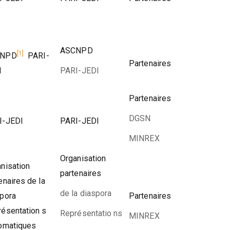
ASCNPD
[1]
CNPD
PARI-
Partenaires
I
PARI-JEDI
Partenaires
DGSN
I-JEDI
PARI-JEDI
MINREX
Organisation
nisation
partenaires
enaires de la
de la diaspora
spora
Partenaires
ésentation s
Représentatio ns
MINREX
lomatiques